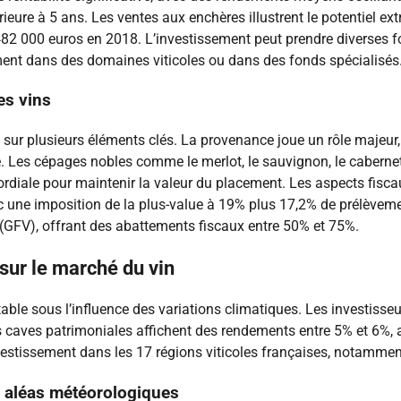
ieure à 5 ans. Les ventes aux enchères illustrent le potentiel e
 000 euros en 2018. L’investissement peut prendre diverses form
ment dans des domaines viticoles ou dans des fonds spécialisés
es vins
 sur plusieurs éléments clés. La provenance joue un rôle majeur,
es cépages nobles comme le merlot, le sauvignon, le cabernet, 
rdiale pour maintenir la valeur du placement. Les aspects fiscaux
c une imposition de la plus-value à 19% plus 17,2% de prélèveme
 (GFV), offrant des abattements fiscaux entre 50% et 75%.
sur le marché du vin
able sous l’influence des variations climatiques. Les investisse
es caves patrimoniales affichent des rendements entre 5% et 6%,
investissement dans les 17 régions viticoles françaises, notam
ux aléas météorologiques