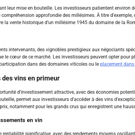
nt leur mise en bouteille. Les investisseurs patientent environ d
 compréhension approfondie des millésimes. À titre d’exemple, c
tre la vente historique d’un millésime 1945 du domaine de la R
ents intervenants, des vignobles prestigieux aux négociants spéci
le cœur de ce marché. Les investisseurs peuvent opter pour plus
participation dans des domaines viticoles ou le
placement dans 
 des vins en primeur
tunité d’investissement attractive, avec des économies potentiel
outeille, permet aux investisseurs d’accéder à des vins d’excepti
 prix, notamment pour les grands crus qui enregistrent une hau
issements en vin
ne rentabilité significative, avec des rendements moyens oscill