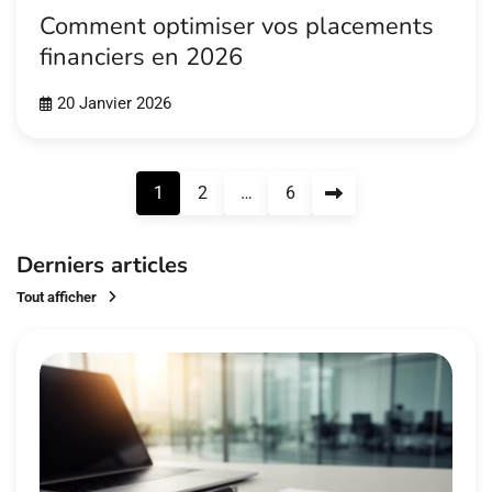
Comment optimiser vos placements
financiers en 2026
20 Janvier 2026
Pagination
1
2
…
6
des
publications
Derniers articles
Tout afficher